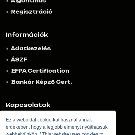
Algoritmus
Regisztráció
Információk
Adatkezelés
ÁSZF
EFPA Certification
Bankár Képző Cert.
Kapcsolatok
E:
Info@allthemillions.com
Ez a weboldal cookie-kat használ annak
érdekében, hogy a legjobb élményt nyújthassuk
K:
Kapcsolatfelvétel
webhelyünkön. / This website uses cookies to