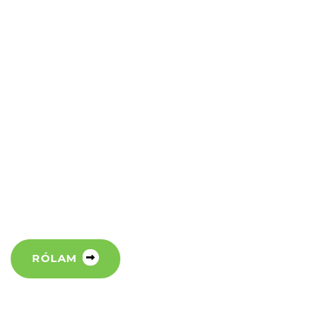
viktor.szonyi@allthemillions.com
RÓLAM