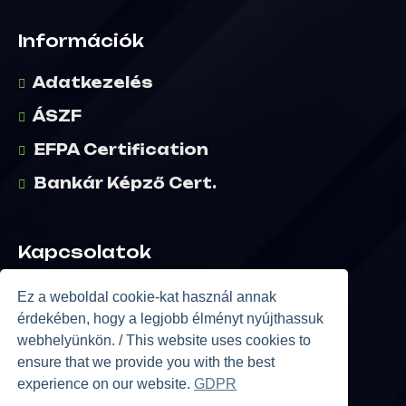
Információk
Adatkezelés
ÁSZF
EFPA Certification
Bankár Képző Cert.
Kapcsolatok
E:
Info@allthemillions.com
Ez a weboldal cookie-kat használ annak
érdekében, hogy a legjobb élményt nyújthassuk
K:
Kapcsolatfelvétel
webhelyünkön. / This website uses cookies to
ensure that we provide you with the best
experience on our website.
GDPR