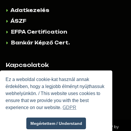
Adatkezelés
ÁSZF
EFPA Certification
Bankár Képző Cert.
Kapcsolatok
E:
Info@allthemillions.com
Ez a weboldal cookie-kat használ annak
érdekében, hogy a legjobb élményt nyújthassuk
K:
Kapcsolatfelvétel
webhelyünkön. / This website uses cookies to
ensure that we provide you with the best
experience on our website.
GDPR
Megértettem / Understand
Copyright © 2026 by allthemillions.com | Made with 💚 by