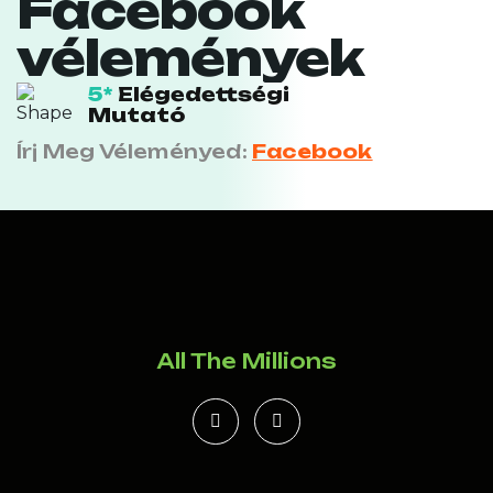
Facebook
vélemények
5*
Elégedettségi
Mutató
Írj Meg Véleményed:
Facebook
All The Millions